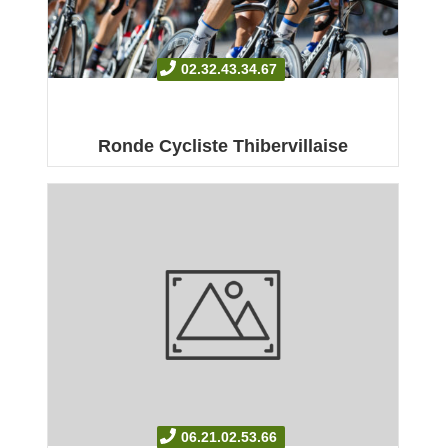
02.32.43.34.67
Ronde Cycliste Thibervillaise
Organisation d’évènements autour du Cyclisme sur
la ...
06.21.02.53.66