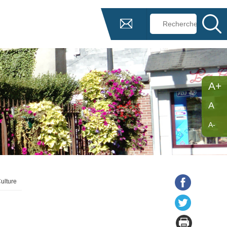
A+
A
A-
ulture