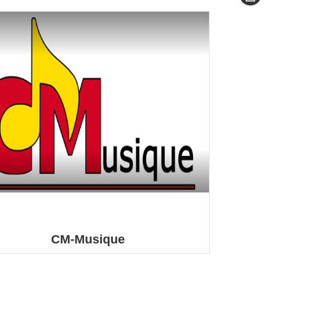
CM-Musique
 de Musique Cours de Musique enfants, ados,
adultes ...