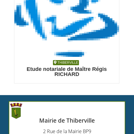
THIBERVILLE
THIBERVILLE
Etude notariale de Maître Régis
RICHARD
Architecture et Immobilier, Notaire
Mairie de Thiberville
2 Rue de la Mairie BP9