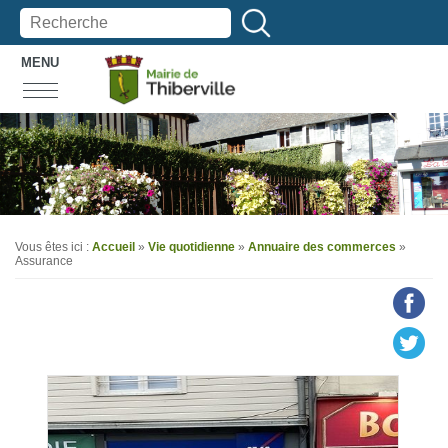
MENU
Vous êtes ici :
Accueil
»
Vie quotidienne
»
Annuaire des commerces
»
Assurance