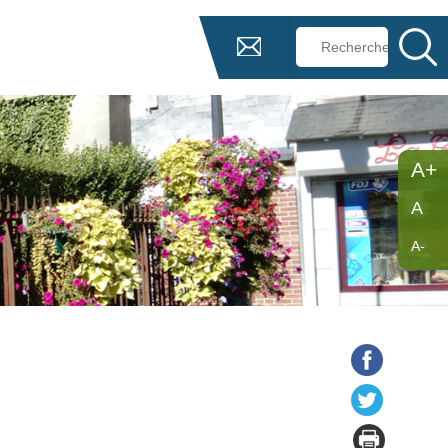
A+
A
A-