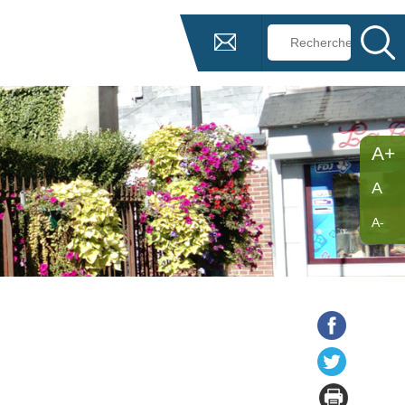
A+
A
A-